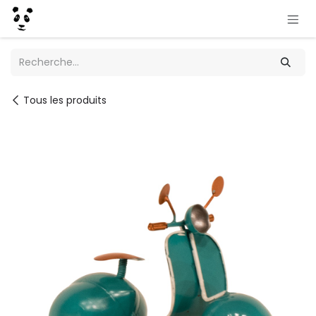
Se rendre au contenu
Tous les produits