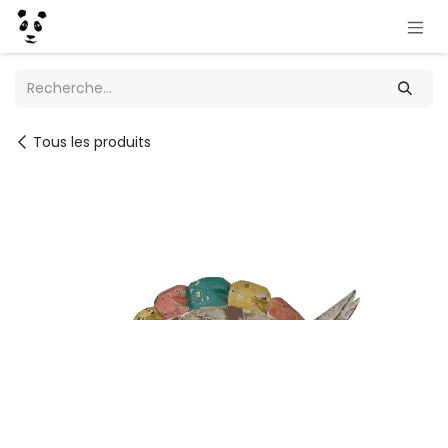
Se rendre au contenu
Tous les produits