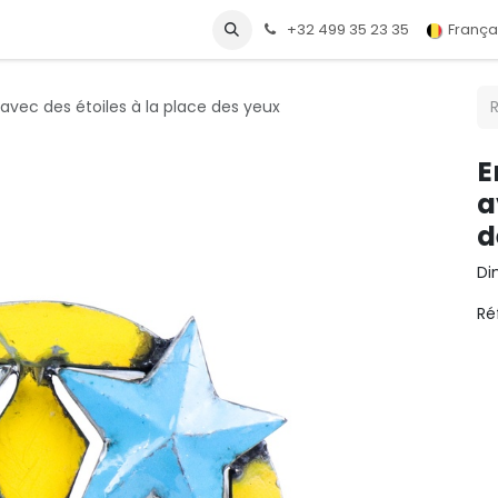
+32 499 35 23 35
França
 avec des étoiles à la place des yeux
E
a
d
Di
Ré