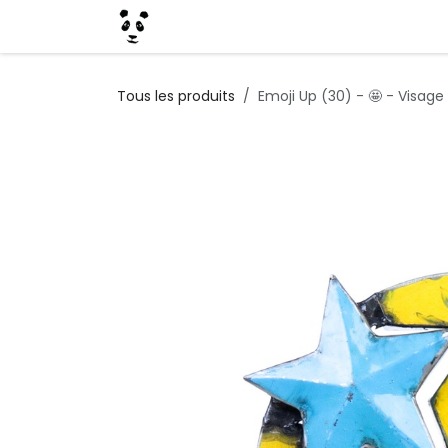
Se rendre au contenu
Home
E-Shop
Nouveau Client
Tous les produits
Emoji Up (30) - 🤩 - Visage