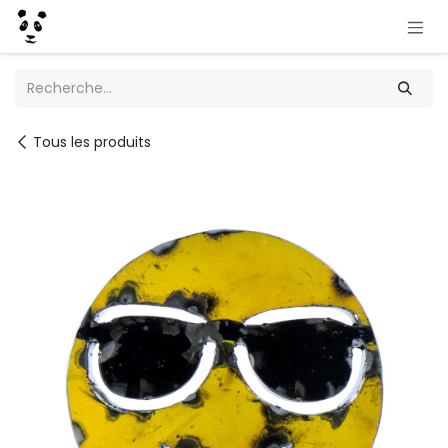
Se rendre au contenu
Tous les produits